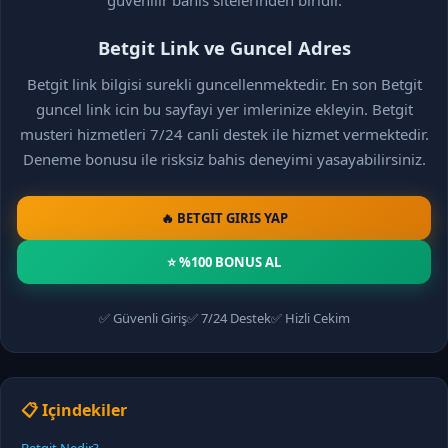
guvenilir bahis sitelerinden biridir.
Betgit Link ve Guncel Adres
Betgit link bilgisi surekli guncellenmektedir. En son Betgit
guncel link icin bu sayfayi yer imlerinize ekleyin. Betgit
musteri hizmetleri 7/24 canli destek ile hizmet vermektedir.
Deneme bonusu ile risksiz bahis deneyimi yasayabilirsiniz.
🔥 BETGIT GIRIS YAP
⭐ %100 BONUS AL
✅ Güvenli Giriş
✅ 7/24 Destek
✅ Hizli Cekim
📋 Içindekiler