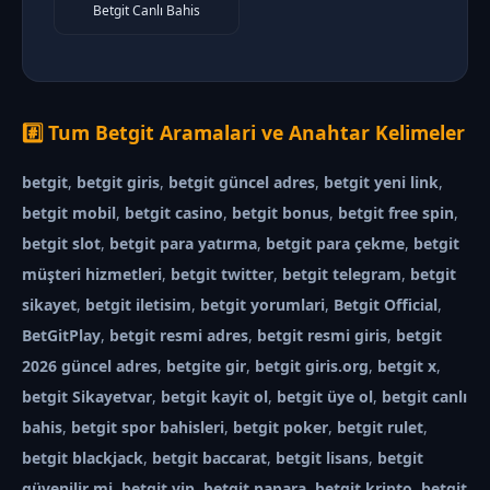
Betgit Canlı Bahis
#️⃣ Tum Betgit Aramalari ve Anahtar Kelimeler
betgit
,
betgit giris
,
betgit güncel adres
,
betgit yeni link
,
betgit mobil
,
betgit casino
,
betgit bonus
,
betgit free spin
,
betgit slot
,
betgit para yatırma
,
betgit para çekme
,
betgit
müşteri hizmetleri
,
betgit twitter
,
betgit telegram
,
betgit
sikayet
,
betgit iletisim
,
betgit yorumlari
,
Betgit Official
,
BetGitPlay
,
betgit resmi adres
,
betgit resmi giris
,
betgit
2026 güncel adres
,
betgite gir
,
betgit giris.org
,
betgit x
,
betgit Sikayetvar
,
betgit kayit ol
,
betgit üye ol
,
betgit canlı
bahis
,
betgit spor bahisleri
,
betgit poker
,
betgit rulet
,
betgit blackjack
,
betgit baccarat
,
betgit lisans
,
betgit
güvenilir mi
,
betgit vip
,
betgit papara
,
betgit kripto
,
betgit