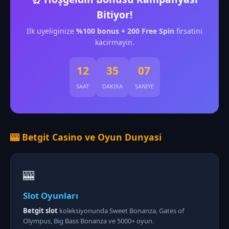
Bitiyor!
Ilk uyeliginize
%100 bonus + 200 Free Spin
firsatini
kacirmayin.
12
35
07
SAAT
DAKIKA
SANIYE
🎰 Betgit Casino ve Oyun Dunyasi
🎰
Slot Oyunları
Betgit slot
koleksiyonunda Sweet Bonanza, Gates of
Olympus, Big Bass Bonanza ve 5000+ oyun.