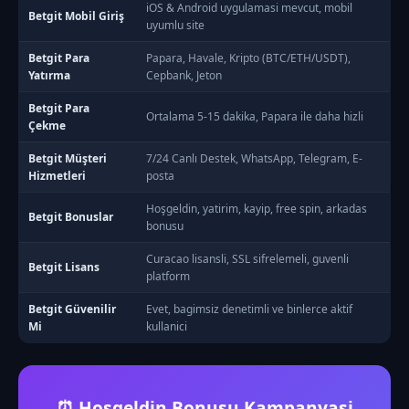
iOS & Android uygulamasi mevcut, mobil
Betgit Mobil Giriş
uyumlu site
Betgit Para
Papara, Havale, Kripto (BTC/ETH/USDT),
Yatırma
Cepbank, Jeton
Betgit Para
Ortalama 5-15 dakika, Papara ile daha hizli
Çekme
Betgit Müşteri
7/24 Canlı Destek, WhatsApp, Telegram, E-
Hizmetleri
posta
Hoşgeldin, yatirim, kayip, free spin, arkadas
Betgit Bonuslar
bonusu
Curacao lisansli, SSL sifrelemeli, guvenli
Betgit Lisans
platform
Betgit Güvenilir
Evet, bagimsiz denetimli ve binlerce aktif
Mi
kullanici
⏰ Hoşgeldin Bonusu Kampanyasi