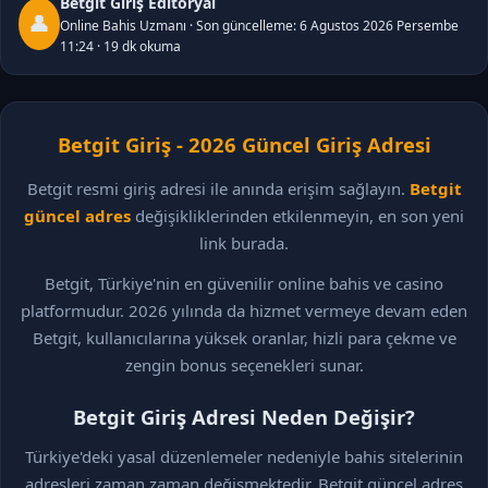
Betgit Giriş Editöryal
👤
Online Bahis Uzmanı · Son güncelleme: 6 Agustos 2026 Persembe
11:24 ·
19
dk okuma
Betgit Giriş - 2026 Güncel Giriş Adresi
Betgit resmi giriş adresi ile anında erişim sağlayın.
Betgit
güncel adres
değişikliklerinden etkilenmeyin, en son yeni
link burada.
Betgit, Türkiye'nin en güvenilir online bahis ve casino
platformudur. 2026 yılında da hizmet vermeye devam eden
Betgit, kullanıcılarına yüksek oranlar, hizli para çekme ve
zengin bonus seçenekleri sunar.
Betgit Giriş Adresi Neden Değişir?
Türkiye'deki yasal düzenlemeler nedeniyle bahis sitelerinin
adresleri zaman zaman değişmektedir. Betgit güncel adres