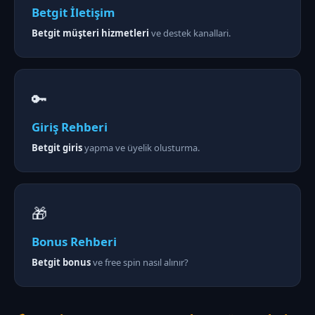
Betgit İletişim
Betgit müşteri hizmetleri
ve destek kanallari.
🔑
Giriş Rehberi
Betgit giris
yapma ve üyelik olusturma.
🎁
Bonus Rehberi
Betgit bonus
ve free spin nasıl alınır?