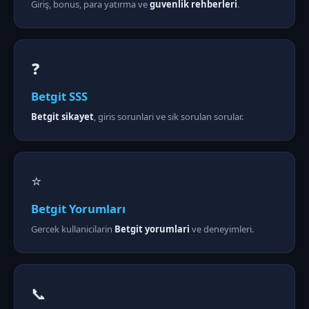
Giriş, bonus, para yatırma ve
guvenlik rehberleri
.
❓
Betgit SSS
Betgit sikayet
, giris sorunlari ve sik sorulan sorular.
⭐
Betgit Yorumları
Gercek kullanicilarin
Betgit yorumlari
ve deneyimleri.
📞