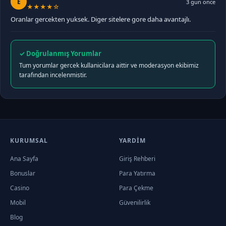
E
3 gun once
★★★★☆
Oranlar gercekten yuksek. Diger sitelere gore daha avantajlı.
✓ Doğrulanmış Yorumlar
Tum yorumlar gercek kullanicilara aittir ve moderasyon ekibimiz
tarafından incelenmistir.
KURUMSAL
YARDIM
Ana Sayfa
Giriş Rehberi
Bonuslar
Para Yatırma
Casino
Para Çekme
Mobil
Güvenilirlik
Blog