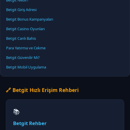
Betgit Nedir?
Betgit Giriş Adresi
Betgit Bonus Kampanyaları
Betgit Casino Oyunları
Betgit Canlı Bahis
Para Yatırma ve Cekme
Betgit Güvenilir Mi?
Betgit Mobil Uygulama
🔗 Betgit Hızlı Erişim Rehberi
📚
Betgit Rehber