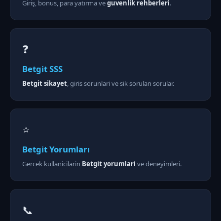
Giriş, bonus, para yatırma ve
guvenlik rehberleri
.
❓
Betgit SSS
Betgit sikayet
, giris sorunlari ve sik sorulan sorular.
⭐
Betgit Yorumları
Gercek kullanicilarin
Betgit yorumlari
ve deneyimleri.
📞