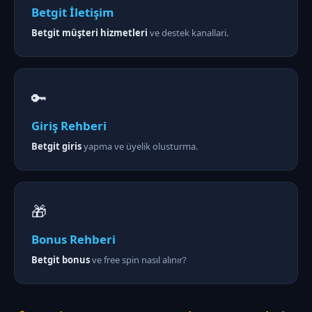
Betgit İletişim
Betgit müşteri hizmetleri
ve destek kanallari.
🔑
Giriş Rehberi
Betgit giris
yapma ve üyelik olusturma.
🎁
Bonus Rehberi
Betgit bonus
ve free spin nasıl alınır?