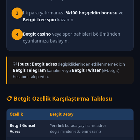
Ilk para yatırmaniza
%100 hoşgeldin bonusu
ve
3
Betgit free spin
kazanin.
Betgit casino
veya spor bahisleri bölümünden
4
oyunlarıniza baslayin.
💡
Ipucu:
Betgit adres
değişikliklerinden etkilenmemek icin
Betgit Telegram
kanalini veya
Betgit Twitter
(@betgit)
hesabıni takip edin.
📋 Betgit Özellik Karşılaştırma Tablosu
Özellik
Betgit Detay
Betgit Guncel
Yeni link burada yayinlanir, adres
Adres
degisiminden etkilenmezsiniz