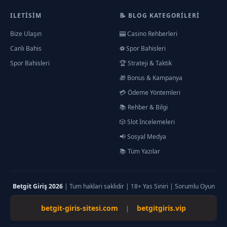
ILETISIM
📝 BLOG KATEGORILERI
Bize Ulaşın
🎰 Casino Rehberleri
Canlı Bahis
⚽ Spor Bahisleri
Spor Bahisleri
🏆 Strateji & Taktik
🎁 Bonus & Kampanya
💳 Ödeme Yöntemleri
📚 Rehber & Bilgi
🎲 Slot İncelemeleri
📢 Sosyal Medya
📚 Tüm Yazılar
Betgit Giriş 2026
| Tum haklari saklidir | 18+ Yas Siniri | Sorumlu Oyun
betgit-giris-sitesi.com
betgitgiris.vip
|