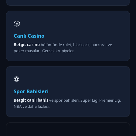
🎲
Canlı Casino
Betgit casino
bölümünde rulet, blackjack, baccarat ve
poker masaları. Gercek krupiyeler.
⚽
Spor Bahisleri
Betgit canlı bahis
ve spor bahisleri. Süper Lig, Premier Lig,
NBA ve daha fazlasi.