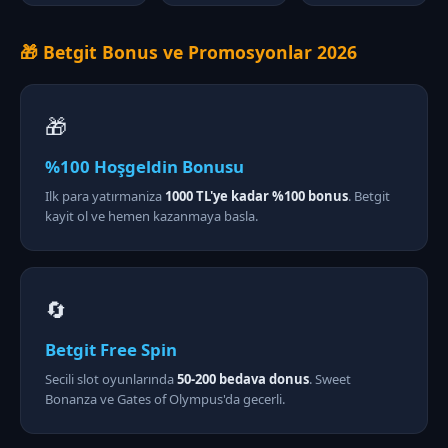
🎁 Betgit Bonus ve Promosyonlar 2026
🎁
%100 Hoşgeldin Bonusu
Ilk para yatırmaniza
1000 TL'ye kadar %100 bonus
. Betgit
kayit ol ve hemen kazanmaya basla.
🔄
Betgit Free Spin
Secili slot oyunlarında
50-200 bedava donus
. Sweet
Bonanza ve Gates of Olympus'da gecerli.