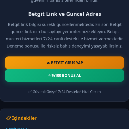
guvenilir bahis sitelerinden biridir.
Betgit Link ve Guncel Adres
Betgit link bilgisi surekli guncellenmektedir. En son Betgit
guncel link icin bu sayfayi yer imlerinize ekleyin. Betgit
musteri hizmetleri 7/24 canli destek ile hizmet vermektedir.
Deneme bonusu ile risksiz bahis deneyimi yasayabilirsiniz.
🔥 BETGIT GIRIS YAP
⭐ %100 BONUS AL
✅ Güvenli Giriş
✅ 7/24 Destek
✅ Hizli Cekim
📋 Içindekiler