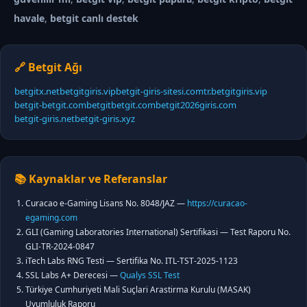
havale
,
betgit canlı destek
🔗 Betgit Ağı
betgitx.net
betgitgiris.vip
betgit-giris-sitesi.com
tr.betgitgiris.vip
betgit-betgit.com
betgitbetgit.com
betgit2026giris.com
betgit-giris.net
betgit-giris.xyz
📚 Kaynaklar ve Referanslar
Curacao e-Gaming Lisans No. 8048/JAZ —
https://curacao-
egaming.com
GLI (Gaming Laboratories International) Sertifikasi — Test Raporu No.
GLI-TR-2024-0847
iTech Labs RNG Testi — Sertifika No. ITL-TST-2025-1123
SSL Labs A+ Derecesi —
Qualys SSL Test
Türkiye Cumhuriyeti Mali Suçlari Arastirma Kurulu (MASAK)
Uyumluluk Raporu