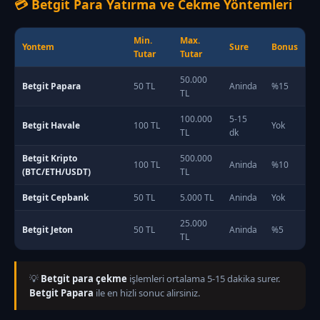
💳 Betgit Para Yatırma ve Cekme Yöntemleri
Min.
Max.
Yontem
Sure
Bonus
Tutar
Tutar
50.000
Betgit Papara
50 TL
Aninda
%15
TL
100.000
5-15
Betgit Havale
100 TL
Yok
TL
dk
Betgit Kripto
500.000
100 TL
Aninda
%10
(BTC/ETH/USDT)
TL
Betgit Cepbank
50 TL
5.000 TL
Aninda
Yok
25.000
Betgit Jeton
50 TL
Aninda
%5
TL
💡
Betgit para çekme
işlemleri ortalama 5-15 dakika surer.
Betgit Papara
ile en hizli sonuc alirsiniz.