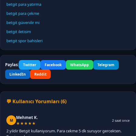
betgit para yatırma
betgit para çekme
betgit güvenilir mi
betgit iletisim
betgit spor bahisleri
Paylas:
Twitter
Facebook
WhatsApp
Telegram
LinkedIn
Reddit
💬 Kullanıcı Yorumları (6)
Mehmet K.
M
2 saat once
★★★★★
2 yildir Betgit kullaniyorum. Para cekme 5 dk suruyor gercekten.